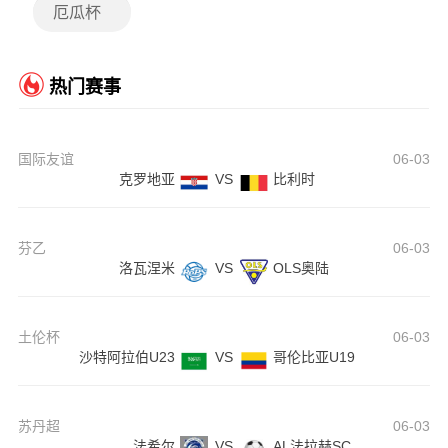
厄瓜杯
热门赛事
国际友谊
06-03
克罗地亚
VS
比利时
芬乙
06-03
洛瓦涅米
VS
OLS奥陆
土伦杯
06-03
沙特阿拉伯U23
VS
哥伦比亚U19
苏丹超
06-03
法希尔
VS
AL法拉赫SC