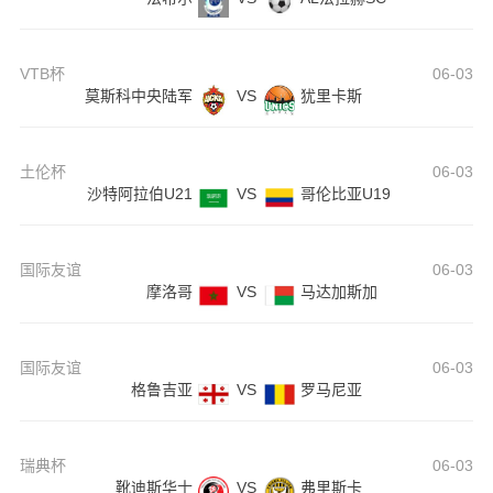
VTB杯
06-03
莫斯科中央陆军
VS
犹里卡斯
土伦杯
06-03
沙特阿拉伯U21
VS
哥伦比亚U19
国际友谊
06-03
摩洛哥
VS
马达加斯加
国际友谊
06-03
格鲁吉亚
VS
罗马尼亚
瑞典杯
06-03
靴迪斯华士
VS
弗里斯卡