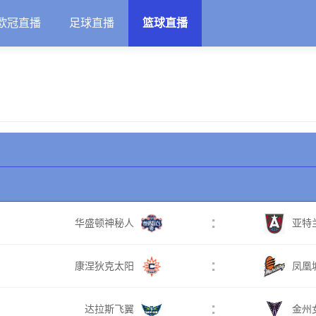
欧冠直播
足球直播
篮球直播
:
华盛顿神秘人
亚特
:
康涅狄克太阳
凤凰
:
达拉斯飞翼
金州