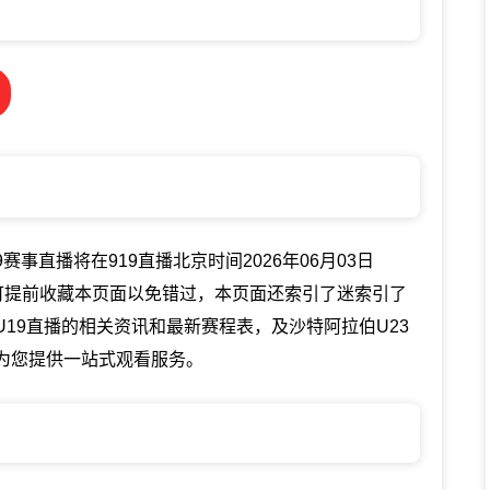
赛事直播将在919直播北京时间2026年06月03日
迷可提前收藏本页面以免错过，本页面还索引了迷索引了
U19直播的相关资讯和最新赛程表，及沙特阿拉伯U23
，为您提供一站式观看服务。