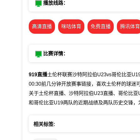
播放线路：
高清直播
咪咕体育
免费直播
腾讯体育
比赛详情：
919直播
土伦杯联赛沙特阿拉伯U23vs哥伦比亚U19
00:30前几分钟开放赛事链接，喜欢土伦杯的球
关于土伦杯直播、沙特阿拉伯U23直播、哥伦比亚
和哥伦比亚U19两队的近期战绩及两队历史交锋
相关标签: