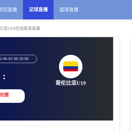
欧冠直播
足球直播
篮球直播
伦比亚U19在线高清直播
6-06-03 00:30:00
:
哥伦比亚U19
完赛