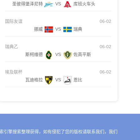
圣彼得堡泽尼特
VS
库班火车头
国际友谊
06-02
挪威
VS
瑞典
瑞典乙
06-02
斯柯维德
VS
佐高平斯
埃及联杯
06-02
瓦迪格拉
VS
恩比
索引擎搜索整理获得，如有侵犯了您的版权请联系我们，我们