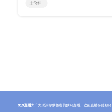
土伦杯
919直播
为广大球迷提供免费的欧冠直播、欧冠直播在线视频