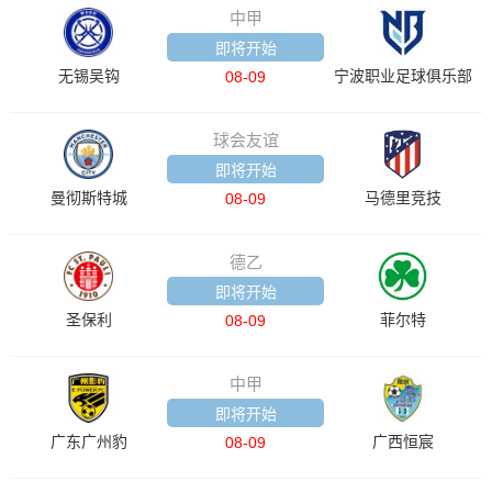
中甲
即将开始
无锡吴钩
宁波职业足球俱乐部
08-09
球会友谊
即将开始
曼彻斯特城
马德里竞技
08-09
德乙
即将开始
圣保利
菲尔特
08-09
中甲
即将开始
广东广州豹
广西恒宸
08-09