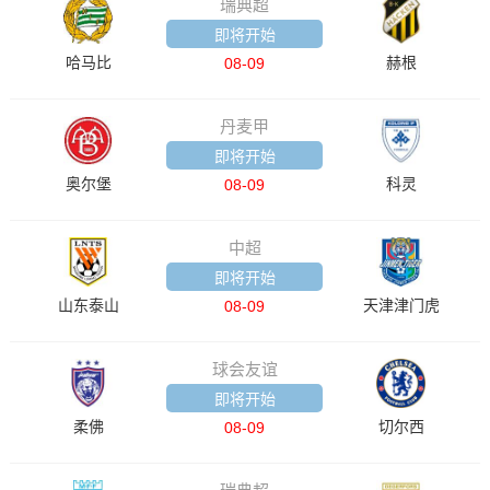
瑞典超
即将开始
哈马比
赫根
08-09
丹麦甲
即将开始
奥尔堡
科灵
08-09
中超
即将开始
山东泰山
天津津门虎
08-09
球会友谊
即将开始
柔佛
切尔西
08-09