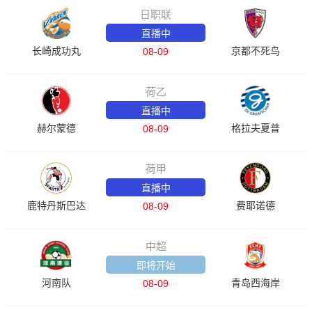
日职联
直播中
长崎成功丸
京都不死鸟
08-09
荷乙
直播中
赫尔蒙德
格拉夫夏普
08-09
荷甲
直播中
鹿特丹斯巴达
费耶诺德
08-09
中超
即将开始
河南队
青岛西海岸
08-09