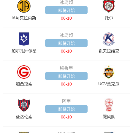
冰岛超
即将开始
IA阿克拉内斯
托尔
08-10
冰岛超
即将开始
加尔扎拜尔星
凯夫拉维克
08-10
秘鲁甲
即将开始
加西拉索
UCV莫克瓜
08-10
阿甲
即将开始
圣洛伦索
飓风队
08-10