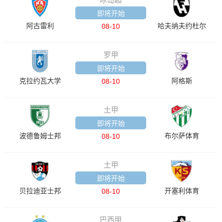
即将开始
阿古雷利
哈夫纳夫约杜尔
08-10
罗甲
即将开始
克拉约瓦大学
阿格斯
08-10
土甲
即将开始
波德鲁姆士邦
布尔萨体育
08-10
土甲
即将开始
贝拉迪亚士邦
开塞利体育
08-10
巴西甲