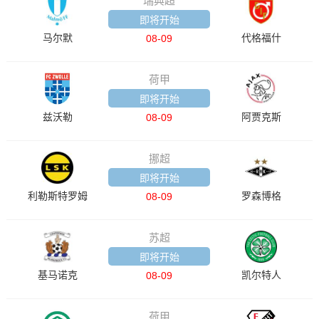
瑞典超
即将开始
马尔默
代格福什
08-09
荷甲
即将开始
兹沃勒
阿贾克斯
08-09
挪超
即将开始
利勒斯特罗姆
罗森博格
08-09
苏超
即将开始
基马诺克
凯尔特人
08-09
荷甲