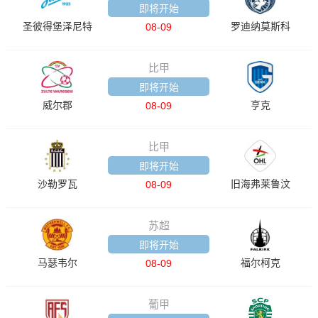
即将开始
圣彼得堡泽尼特
罗迪纳莫斯科
08-09
比甲
即将开始
威尔郡
亨克
08-09
比甲
即将开始
沙勒罗瓦
旧海弗莱鲁汶
08-09
苏超
即将开始
马瑟韦尔
福尔柯克
08-09
葡甲