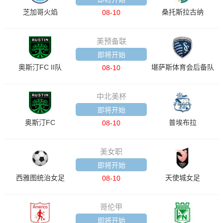
芝加哥火焰
桑托斯拉古纳
08-10
美预备联
即将开始
奥斯汀FC II队
堪萨斯体育会后备队
08-10
中北美杯
即将开始
奥斯汀FC
普埃布拉
08-10
美女职
即将开始
西雅图统治女足
天使城女足
08-10
哥伦甲
即将开始