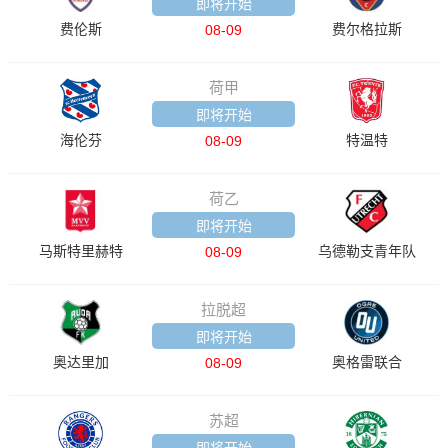
即将开始
费伦斯
费尔格拉斯
08-09
荷甲
即将开始
海伦芬
特温特
08-09
荷乙
即将开始
马斯特里赫特
乌德勒支青年队
08-09
拉脱超
即将开始
奥达里加
奥格雷联合
08-09
苏超