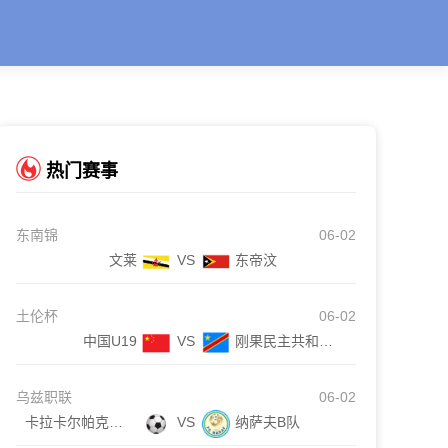
热门赛事
东南锦
06-02
文莱
VS
东帝汶
土伦杯
06-02
中国U19
VS
刚果民主共和国U23
乌兹职联
06-02
卡拉卡尔帕克斯坦FA
VS
纳萨夫B队