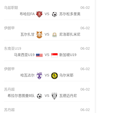
乌兹职联
06-02
布哈拉FA
VS
苏尔松多里奥
伊朗甲
06-02
瓦尔扎甘
VS
尼洛耶扎米尼
东南亚U19
06-02
马来西亚U19
VS
新加坡U19
伊朗甲
06-02
哈瓦达尔
VS
乌尔米耶
苏丹超
06-02
希拉尔恩图曼B队
VS
瓦德迈丹尼
苏丹超
06-02