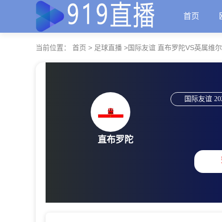
首页
当前位置：
首页
>
足球直播
>
国际友谊 直布罗陀VS英属维
国际友谊
20
直布罗陀