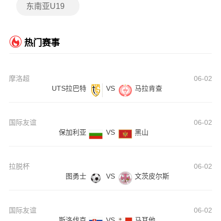
东南亚U19
热门赛事
摩洛超
06-02
UTS拉巴特
VS
马拉肯查
国际友谊
06-02
保加利亚
VS
黑山
拉脱杯
06-02
图勇士
VS
文茨皮尔斯
国际友谊
06-02
斯洛伐克
VS
马耳他