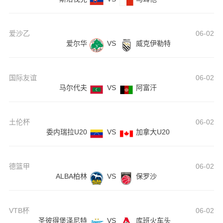
爱沙乙
06-02
爱尔华
VS
威克伊勒特
国际友谊
06-02
马尔代夫
VS
阿富汗
土伦杯
06-02
委内瑞拉U20
VS
加拿大U20
德篮甲
06-02
ALBA柏林
VS
保罗沙
VTB杯
06-02
圣彼得堡泽尼特
VS
库班火车头