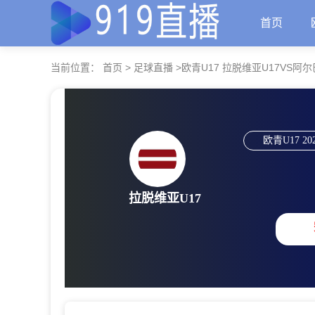
首页
当前位置：
首页
>
足球直播
>
欧青U17 拉脱维亚U17VS阿
欧青U17
20
拉脱维亚U17