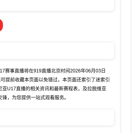
17赛事直播将在919直播北京时间2026年06月03日
球迷可提前收藏本页面以免错过，本页面还索引了迷索引
巴尼亚U17直播的相关资讯和最新赛程表，及拉脱维亚
史交锋，为您提供一站式观看服务。