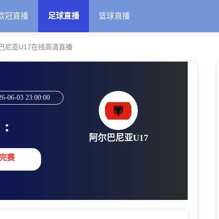
欧冠直播
足球直播
篮球直播
尔巴尼亚U17在线高清直播
26-06-03 23:00:00
:
阿尔巴尼亚U17
完赛