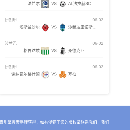
法希尔
VS
AL法拉赫SC
伊朗甲
06-02
埃斯兰沙尔
VS
沙赫达里诺斯哈尔
波兰乙
06-02
格鲁达兹
VS
桑德克亚
伊朗甲
06-02
谢纳瓦尔格什姆
VS
塞柏
索引擎搜索整理获得，如有侵犯了您的版权请联系我们，我们