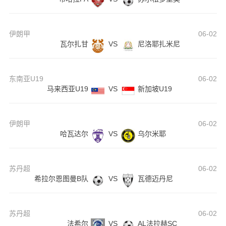
伊朗甲
06-02
瓦尔扎甘
VS
尼洛耶扎米尼
东南亚U19
06-02
马来西亚U19
VS
新加坡U19
伊朗甲
06-02
哈瓦达尔
VS
乌尔米耶
苏丹超
06-02
希拉尔恩图曼B队
VS
瓦德迈丹尼
苏丹超
06-02
法希尔
VS
AL法拉赫SC