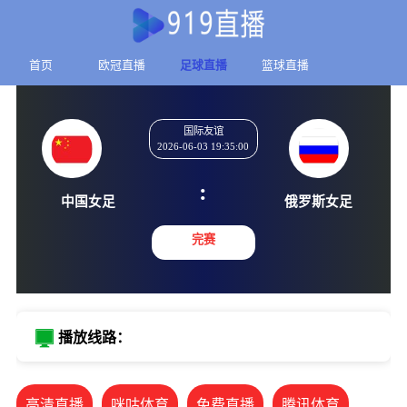
首页
欧冠直播
足球直播
篮球直播
国际友谊
2026-06-03 19:35:00
:
中国女足
俄罗斯
完赛
播放线路：
高清直播
咪咕体育
免费直播
腾讯体育