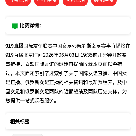
比赛详情：
919直播
国际友谊联赛中国女足vs俄罗斯女足赛事直播将在
919直播北京时间2026年06月03日 19:35前几分钟开放赛
事链接，喜欢国际友谊的球迷可提前收藏本页面以免错
过，本页面还索引了迷索引了关于国际友谊直播、中国女
足直播、俄罗斯女足直播的相关资讯和最新赛程表，及中
国女足和俄罗斯女足两队的近期战绩及两队历史交锋，为
您提供一站式观看服务。
相关标签: