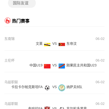
国际友谊
热门赛事
东南锦
06-02
文莱
VS
东帝汶
土伦杯
06-02
中国U19
VS
刚果民主共和国U23
乌兹职联
06-02
卡拉卡尔帕克斯坦FA
VS
纳萨夫B队
乌兹职联
06-02
布哈拉FA
VS
苏尔松多里奥