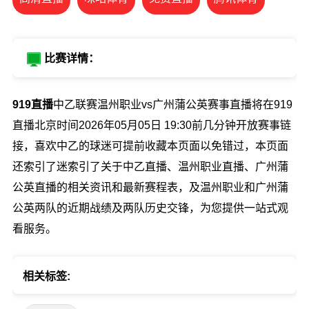
比赛详情：
919直播
中乙联赛温州职业vs广州蒲公英赛事直播将在919
直播北京时间2026年05月05日 19:30前几分钟开放赛事链
接，喜欢中乙的球迷可提前收藏本页面以免错过，本页面
还索引了迷索引了关于中乙直播、温州职业直播、广州蒲
公英直播的相关资讯和最新赛程表，及温州职业和广州蒲
公英两队的近期战绩及两队历史交锋，为您提供一站式观
看服务。
相关标签: