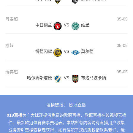
丹麦超
05-05
中日德兰
VS
维堡
挪超
05-05
博德闪耀
VS
莫尔德
瑞典超
05-05
哈尔姆斯塔德
VS
布洛马波卡纳
友情链接：
欧冠直播
919直播
为广大球迷提供免费的欧冠直播、欧冠直播在线视频无插
件、最新欧冠体育赛事赛程表。本站所有内容均有直播用户收集
或搜索引擎搜索整理获得，如有侵犯了您的版权请联系我们，我