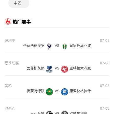
中乙
热门赛事
玻利甲
07-08
圣荷西德奥罗
VS
皇家托马亚波
夏季联赛
07-08
孟菲斯灰熊
VS
亚特兰大老鹰
美乙
07-08
佛蒙特绿队
VS
康涅狄格拉什
巴西乙
07-08
巴西竞技
VS
欧帕尔利奥