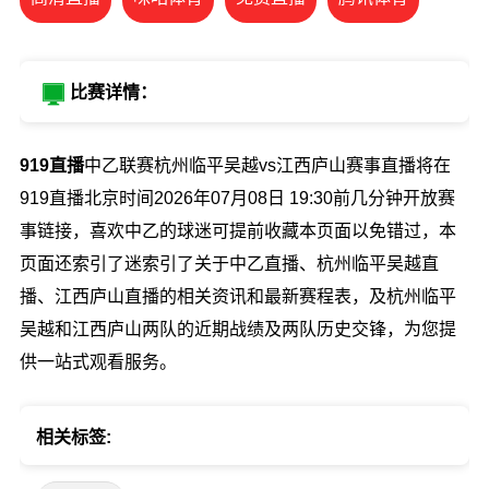
比赛详情：
919直播
中乙联赛杭州临平吴越vs江西庐山赛事直播将在
919直播北京时间2026年07月08日 19:30前几分钟开放赛
事链接，喜欢中乙的球迷可提前收藏本页面以免错过，本
页面还索引了迷索引了关于中乙直播、杭州临平吴越直
播、江西庐山直播的相关资讯和最新赛程表，及杭州临平
吴越和江西庐山两队的近期战绩及两队历史交锋，为您提
供一站式观看服务。
相关标签: