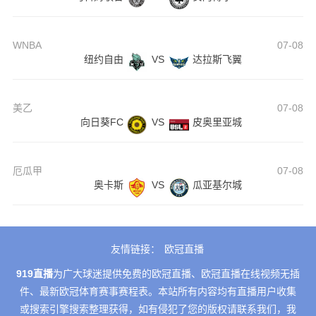
WNBA
07-08
纽约自由
VS
达拉斯飞翼
美乙
07-08
向日葵FC
VS
皮奥里亚城
厄瓜甲
07-08
奥卡斯
VS
瓜亚基尔城
友情链接：
欧冠直播
919直播
为广大球迷提供免费的欧冠直播、欧冠直播在线视频无插
件、最新欧冠体育赛事赛程表。本站所有内容均有直播用户收集
或搜索引擎搜索整理获得，如有侵犯了您的版权请联系我们，我