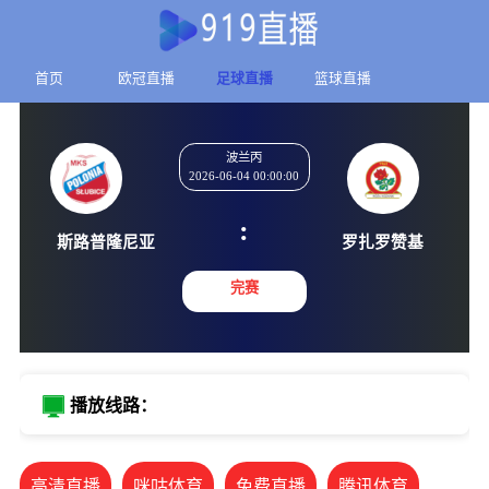
首页
欧冠直播
足球直播
篮球直播
波兰丙
2026-06-04 00:00:00
:
斯路普隆尼亚
罗扎罗
完赛
播放线路：
高清直播
咪咕体育
免费直播
腾讯体育