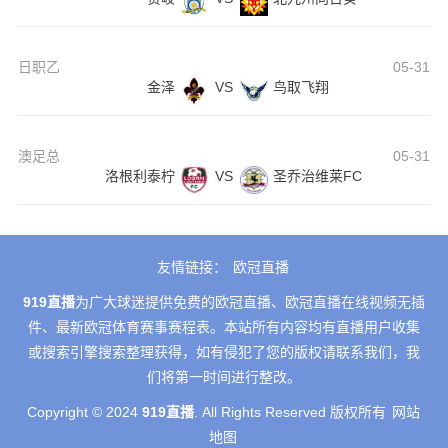
日职乙
05-31
金泽
VS
鸟取飞翔
澳足总
05-31
洛根利泰柠
VS
圣乔治维莱FC
友情链接：
欧冠直播
919直播
为广大球迷提供免费的欧冠直播、欧冠直播在线视频无插
件、最新欧冠体育赛事赛程表。本站所有内容均有直播用户收集
或搜索引擎搜索整理获得，如有侵犯了您的版权请联系我们，我
们将第一时间进行整改。
Copyright © 2024
919直播
. All Rights Reserved 版权所有
网站
地图