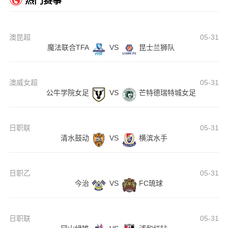
热门赛事
澳昆超
05-31
魔法联合TFA
VS
昆士兰狮队
澳威女超
05-31
公牛学院女足
VS
芒特德瑞特城女足
日职联
05-31
清水鼓动
VS
横滨水手
日职乙
05-31
今治
VS
FC琉球
日职联
05-31