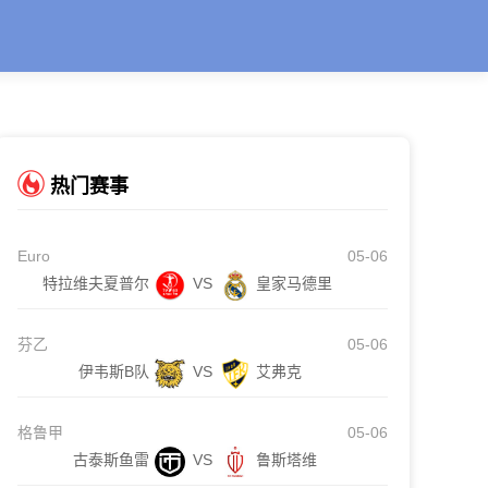
热门赛事
Euro
05-06
特拉维夫夏普尔
VS
皇家马德里
芬乙
05-06
伊韦斯B队
VS
艾弗克
格鲁甲
05-06
古泰斯鱼雷
VS
鲁斯塔维