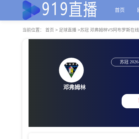
首页
当前位置：
首页
>
足球直播
>
苏冠 邓弗姆林VS阿布罗斯在
苏冠
2026
邓弗姆林