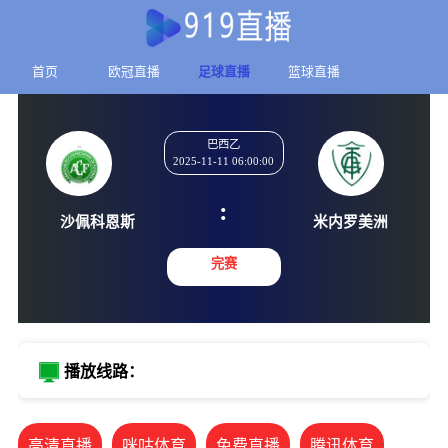
首页
欧冠直播
足球直播
篮球直播
巴西乙
2025-11-11 06:00:00
:
沙佩科恩斯
米内罗
完赛
播放线路：
高清直播
咪咕体育
免费直播
腾讯体育