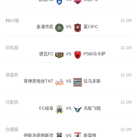
韩K2联
11-09
金浦市民
VS
富川FC
印尼超
11-09
德瓦FC
VS
PSM马卡萨
菲篮杯
11-09
菲律宾电信TNT
VS
拉马多斯
日职丙
11-09
FC岐阜
VS
鸟取飞翔
白俄超
11-09
伊斯洛奇明斯克
VS
斯莫根