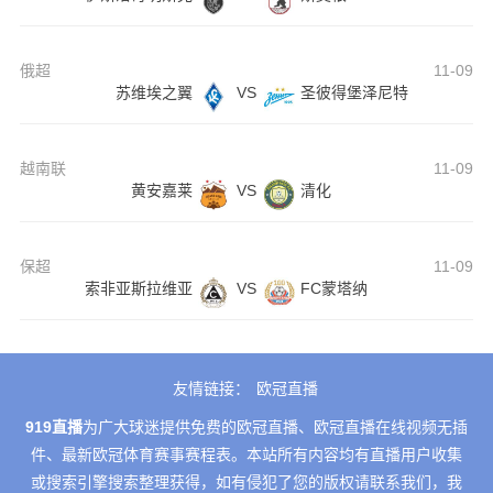
俄超
11-09
苏维埃之翼
VS
圣彼得堡泽尼特
越南联
11-09
黄安嘉莱
VS
清化
保超
11-09
索非亚斯拉维亚
VS
FC蒙塔纳
友情链接：
欧冠直播
919直播
为广大球迷提供免费的欧冠直播、欧冠直播在线视频无插
件、最新欧冠体育赛事赛程表。本站所有内容均有直播用户收集
或搜索引擎搜索整理获得，如有侵犯了您的版权请联系我们，我