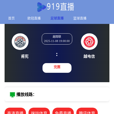
首页
欧冠直播
足球直播
篮球直播
越南联
2025-11-08 19:00:00
:
甫宪
越电
完赛
播放线路：
高清直播
咪咕体育
免费直播
腾讯体育