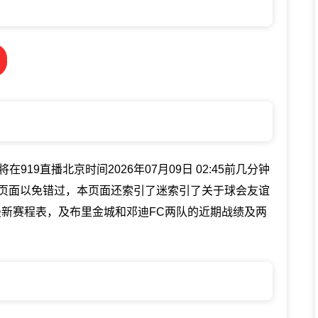
919直播北京时间2026年07月09日 02:45前几分钟
页面以免错过，本页面还索引了迷索引了关于球会友谊
最新赛程表，及布里金城和邓迪FC两队的近期战绩及两