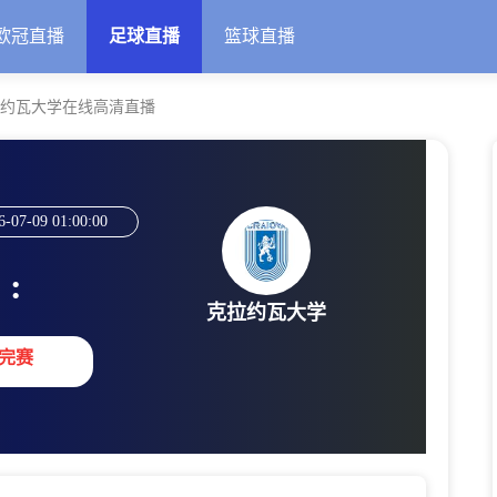
欧冠直播
足球直播
篮球直播
拉约瓦大学在线高清直播
6-07-09 01:00:00
:
克拉约瓦大学
完赛