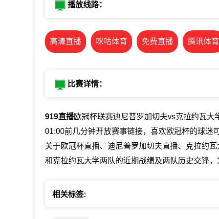
播放线路：
高清直播
咪咕体育
免费直播
腾讯体育
比赛详情：
919直播
欧冠杯联赛迪尼普罗加切夫vs克拉约瓦大学赛
01:00前几分钟开放赛事链接，喜欢欧冠杯的球
关于欧冠杯直播、迪尼普罗加切夫直播、克拉约瓦
和克拉约瓦大学两队的近期战绩及两队历史交锋，
相关标签: