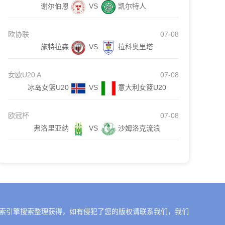
谢尔伯恩
VS
凯尔特人
欧协联
07-08
施特拉森
VS
拉科奥里塔
女欧U20 A
07-08
冰岛女篮U20
VS
意大利女篮U20
欧冠杯
07-08
弗洛里亚纳
VS
沙姆洛克流浪
索引擎搜索整理获得，如有侵犯了您的版权请联系我们，我们