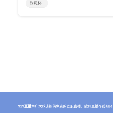
欧冠杯
919直播
为广大球迷提供免费的欧冠直播、欧冠直播在线视频