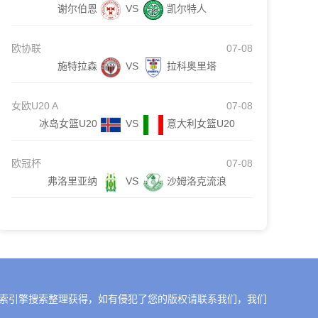
谢尔伯恩
VS
凯尔特人
欧协联
07-08
施特拉森
VS
拉科奥里塔
女欧U20 A
07-08
冰岛女篮U20
VS
意大利女篮U20
欧冠杯
07-08
弗洛里亚纳
VS
沙姆洛克流浪
索引擎搜索整理获得，如有侵犯了您的版权请联系我们，我们