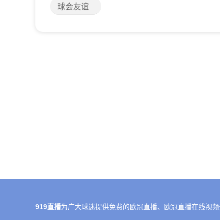
球会友谊
919直播
为广大球迷提供免费的欧冠直播、欧冠直播在线视频