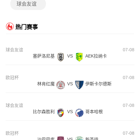
球会友谊
热门赛事
球会友谊
07-08
塞萨洛尼基
VS
AEK拉纳卡
欧冠杯
07-08
林肯红魔
VS
伊斯卡尔德斯
球会友谊
07-08
比尔森胜利
VS
哥本哈根
欧冠杯
07-08
沙巴巴库
VS
新圣徒