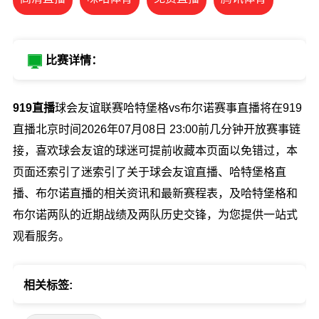
比赛详情：
919直播
球会友谊联赛哈特堡格vs布尔诺赛事直播将在919
直播北京时间2026年07月08日 23:00前几分钟开放赛事链
接，喜欢球会友谊的球迷可提前收藏本页面以免错过，本
页面还索引了迷索引了关于球会友谊直播、哈特堡格直
播、布尔诺直播的相关资讯和最新赛程表，及哈特堡格和
布尔诺两队的近期战绩及两队历史交锋，为您提供一站式
观看服务。
相关标签: