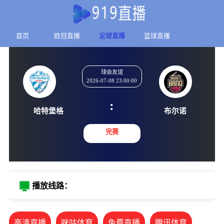
首页
欧冠直播
足球直播
篮球直播
球会友谊
2026-07-08 23:00:00
:
哈特堡格
布尔
完赛
播放线路：
高清直播
咪咕体育
免费直播
腾讯体育