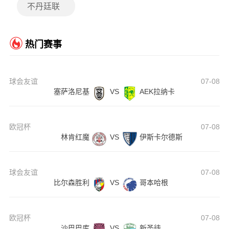
不丹廷联
热门赛事
球会友谊
07-08
塞萨洛尼基
VS
AEK拉纳卡
欧冠杯
07-08
林肯红魔
VS
伊斯卡尔德斯
球会友谊
07-08
比尔森胜利
VS
哥本哈根
欧冠杯
07-08
沙巴巴库
VS
新圣徒