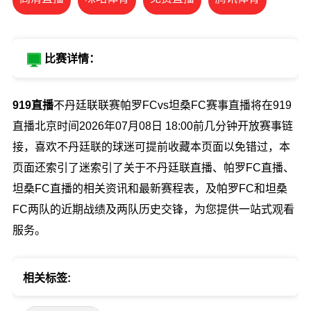
比赛详情：
919直播
不丹廷联联赛帕罗FCvs坦桑FC赛事直播将在919
直播北京时间2026年07月08日 18:00前几分钟开放赛事链
接，喜欢不丹廷联的球迷可提前收藏本页面以免错过，本
页面还索引了迷索引了关于不丹廷联直播、帕罗FC直播、
坦桑FC直播的相关资讯和最新赛程表，及帕罗FC和坦桑
FC两队的近期战绩及两队历史交锋，为您提供一站式观看
服务。
相关标签: