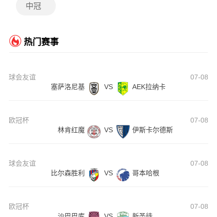
中冠
热门赛事
球会友谊
07-08
塞萨洛尼基
VS
AEK拉纳卡
欧冠杯
07-08
林肯红魔
VS
伊斯卡尔德斯
球会友谊
07-08
比尔森胜利
VS
哥本哈根
欧冠杯
07-08
沙巴巴库
VS
新圣徒