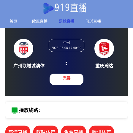
首页
欧冠直播
足球直播
篮球直播
中冠
2026-07-08 17:00:00
:
广州联增城澳体
重庆瀚
完赛
播放线路：
高清直播
咪咕体育
免费直播
腾讯体育