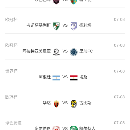
欧冠杯
07-08
考诺萨基列斯
VS
德利塔
欧冠杯
07-08
阿拉特亚美尼亚
VS
里加FC
世界杯
07-08
阿根廷
VS
埃及
欧冠杯
07-08
华达
VS
古比斯
球会友谊
07-08
谢尔伯恩
VS
凯尔特人