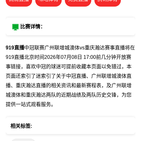
比赛详情：
919直播
中冠联赛广州联增城澳体vs重庆瀚达赛事直播将在
919直播北京时间2026年07月08日 17:00前几分钟开放赛
事链接，喜欢中冠的球迷可提前收藏本页面以免错过，本
页面还索引了迷索引了关于中冠直播、广州联增城澳体直
播、重庆瀚达直播的相关资讯和最新赛程表，及广州联增
城澳体和重庆瀚达两队的近期战绩及两队历史交锋，为您
提供一站式观看服务。
相关标签: