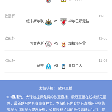
欧冠杯
11-06
纽卡斯尔联
VS
毕尔巴鄂竞技
欧冠杯
11-06
阿贾克斯
VS
加拉塔萨雷
欧冠杯
11-06
马赛
VS
亚特兰大
友情链接：
欧冠直播
919直播
为广大球迷提供免费的欧冠直播、欧冠直播在线视频无插
件、最新欧冠体育赛事赛程表。本站所有内容均有直播用户收集
或搜索引擎搜索整理获得，如有侵犯了您的版权请联系我们，我