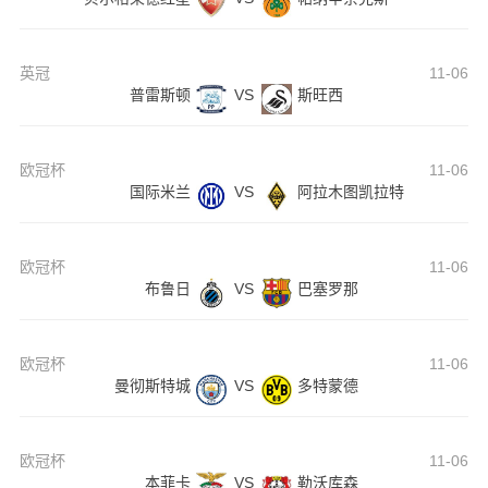
英冠
11-06
普雷斯顿
VS
斯旺西
欧冠杯
11-06
国际米兰
VS
阿拉木图凯拉特
欧冠杯
11-06
布鲁日
VS
巴塞罗那
欧冠杯
11-06
曼彻斯特城
VS
多特蒙德
欧冠杯
11-06
本菲卡
VS
勒沃库森