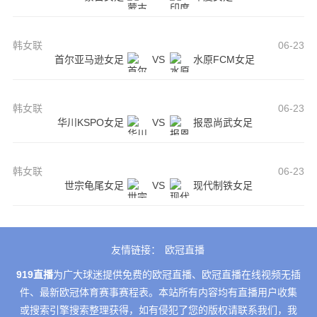
韩女联
06-23
首尔亚马逊女足
VS
水原FCM女足
韩女联
06-23
华川KSPO女足
VS
报恩尚武女足
韩女联
06-23
世宗龟尾女足
VS
现代制铁女足
友情链接：
欧冠直播
919直播
为广大球迷提供免费的欧冠直播、欧冠直播在线视频无插
件、最新欧冠体育赛事赛程表。本站所有内容均有直播用户收集
或搜索引擎搜索整理获得，如有侵犯了您的版权请联系我们，我