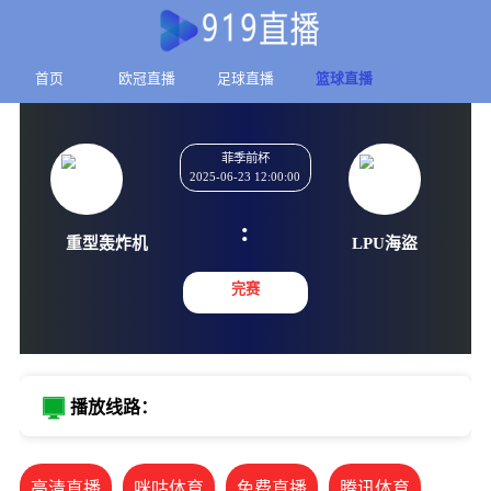
首页
欧冠直播
足球直播
篮球直播
菲季前杯
2025-06-23 12:00:00
:
重型轰炸机
LPU
完赛
播放线路：
高清直播
咪咕体育
免费直播
腾讯体育