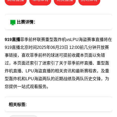
比赛详情：
919直播
菲季前杯联赛重型轰炸机vsLPU海盜赛事直播将在
919直播北京时间2025年06月23日 12:00前几分钟开放赛
事链接，喜欢菲季前杯的球迷可提前收藏本页面以免错
过，本页面还索引了迷索引了关于菲季前杯直播、重型轰
炸机直播、LPU海盜直播的相关资讯和最新赛程表，及重
型轰炸机和LPU海盜两队的近期战绩及两队历史交锋，为
您提供一站式观看服务。
相关标签: