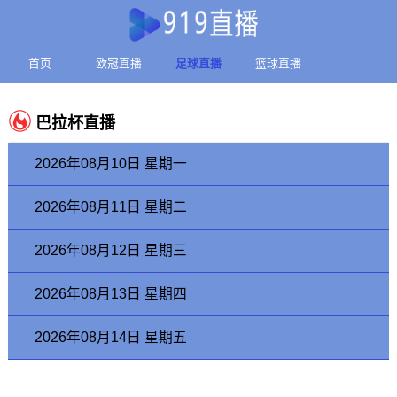
首页
欧冠直播
足球直播
篮球直播
巴拉杯直播
2026年08月10日 星期一
2026年08月11日 星期二
2026年08月12日 星期三
2026年08月13日 星期四
2026年08月14日 星期五